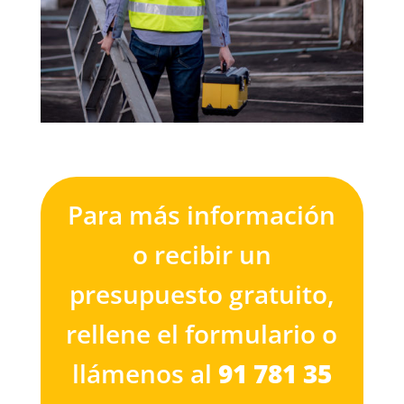
Para más información
o recibir un
presupuesto gratuito,
rellene el formulario o
llámenos al
91 781 35